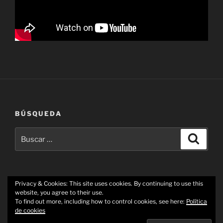
BÚSQUEDA
Buscar
Buscar
por:
Privacy & Cookies: This site uses cookies. By continuing to use this
website, you agree to their use.
Youtube
Facebook
Twitter
Los
Correo
To find out more, including how to control cookies, see here:
Política
Famosos
electrónico
de cookies
Videoartistas