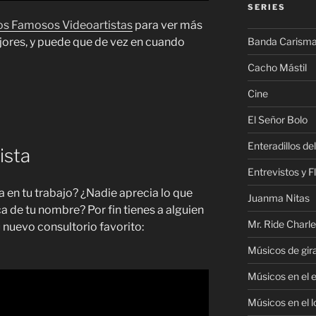
SERIES
os Famosos Videoartistas
para ver más
Banda Carism
jores, y puede que de vez en cuando
Cacho Mástil
Cine
El Señor Bolo
Enteradillos de
ista
Entrevistos y F
a en tu trabajo? ¿Nadie aprecia lo que
Juanma Nitas
 de tu nombre? Por fin tienes a alguien
Mr. Ride Charl
u nuevo consultorio favorito:
Músicos de gir
Músicos en el 
Músicos en el l