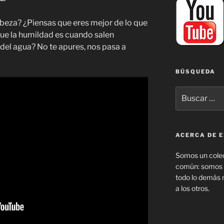
cabeza? ¿Piensas que eres mejor de lo que
e la humildad es cuando salen
del agua? No te apures, nos pasa a
BÚSQUEDA
Buscar
por:
ACERCA DE E
Somos un colec
común: somos f
todo lo demás 
a los otros.