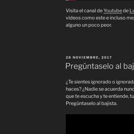
Visita el canal de
Youtube
de
L
vídeos como este e incluso me
alguno un poco peor.
PUBLICADO
28 NOVIEMBRE, 2017
EL
Pregúntaselo al baj
¿Te sientes ignorado o ignorad
haces? ¿Nadie se acuerda nunca
que te escucha y te entiende, t
Pregúntaselo al bajista.