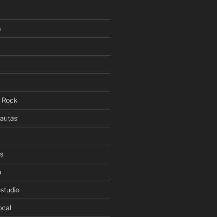
a
l Rock
lautas
es
a
estudio
ocal