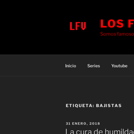
Saltar
al
contenido
LOS 
Somos famosos
Inicio
Series
Youtube
ETIQUETA:
BAJISTAS
PUBLICADO
31 ENERO, 2018
EL
La cura de humild