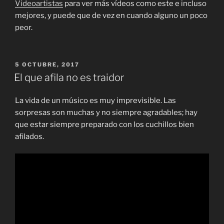
Videoartistas
para ver más vídeos como este e incluso
mejores, y puede que de vez en cuando alguno un poco
peor.
PUBLICADO
5 OCTUBRE, 2017
EL
El que afila no es traidor
La vida de un músico es muy imprevisible. Las
sorpresas son muchas y no siempre agradables; hay
que estar siempre preparado con los cuchillos bien
afilados.