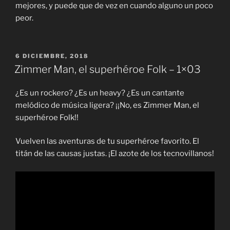
mejores, y puede que de vez en cuando alguno un poco
peor.
PUBLICADO
6 DICIEMBRE, 2018
EL
Zimmer Man, el superhéroe Folk – 1×03
¿Es un rockero? ¿Es un heavy? ¿Es un cantante
melódico de música ligera? ¡¡No, es Zimmer Man, el
superhéroe Folk!!
Vuelven las aventuras de tu superhéroe favorito. El
titán de las causas justas. ¡El azote de los tecnovillanos!