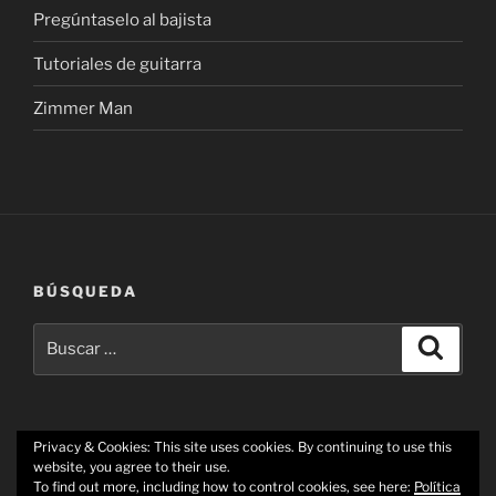
Pregúntaselo al bajista
Tutoriales de guitarra
Zimmer Man
BÚSQUEDA
Buscar
Buscar
por:
Privacy & Cookies: This site uses cookies. By continuing to use this
website, you agree to their use.
Youtube
Facebook
Twitter
Los
Correo
To find out more, including how to control cookies, see here:
Política