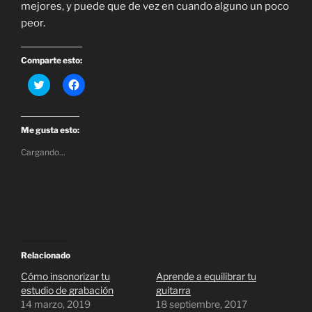
mejores, y puede que de vez en cuando alguno un poco
peor.
Comparte esto:
H
H
a
a
z
z
c
c
l
l
i
i
Me gusta esto:
c
c
p
p
Cargando...
a
a
r
r
a
a
c
c
o
o
m
m
p
p
a
a
r
r
t
t
i
i
r
r
Relacionado
e
e
n
n
Cómo insonorizar tu
Aprende a equilibrar tu
T
F
estudio de grabación
guitarra
w
a
i
c
14 marzo, 2019
18 septiembre, 2017
t
e