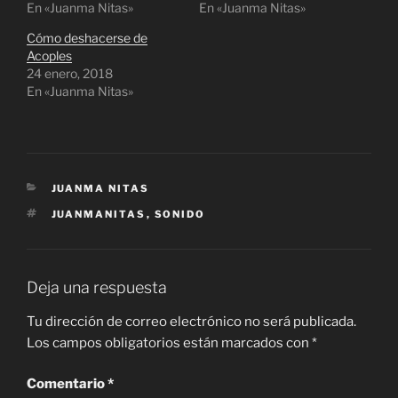
En «Juanma Nitas»
t
b
En «Juanma Nitas»
e
o
r
o
Cómo deshacerse de
(
k
S
(
Acoples
e
S
24 enero, 2018
a
e
b
a
En «Juanma Nitas»
r
b
e
r
e
e
n
e
u
n
n
u
a
n
v
a
CATEGORÍAS
JUANMA NITAS
e
v
n
e
ETIQUETAS
JUANMANITAS
t
n
,
SONIDO
a
t
n
a
a
n
n
a
u
n
e
u
Deja una respuesta
v
e
a
v
)
a
Tu dirección de correo electrónico no será publicada.
)
Los campos obligatorios están marcados con
*
Comentario
*