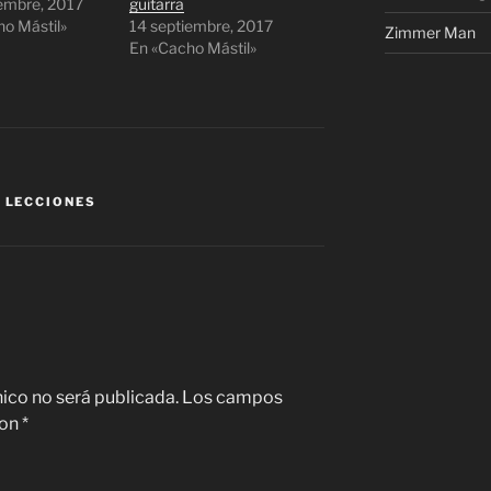
iembre, 2017
guitarra
o Mástil»
14 septiembre, 2017
Zimmer Man
En «Cacho Mástil»
,
LECCIONES
nico no será publicada.
Los campos
con
*