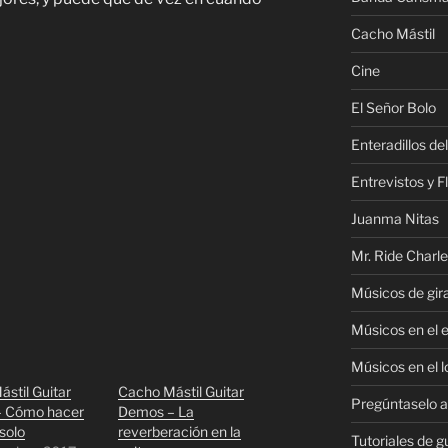
Cacho Mástil
Cine
El Señor Bolo
Enteradillos de
Entrevistos y F
Juanma Nitas
Mr. Ride Charl
Músicos de gir
Músicos en el 
Músicos en el l
stil Guitar
Cacho Mástil Guitar
Pregúntaselo al
 Cómo hacer
Demos – La
solo
reverberación en la
Tutoriales de g