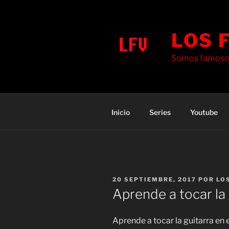
Saltar
al
contenido
LOS 
Somos famosos
Inicio
Series
Youtube
PUBLICADO
20 SEPTIEMBRE, 2017
POR
LO
EL
Aprende a tocar la
Aprende a tocar la guitarra en 