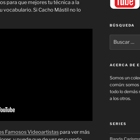
os para que mejores tu técnica a la
tu vocabulario. Si Cacho Mástil no lo
BÚSQUEDA
Buscar
por:
ACERCA DE E
Somos un colec
común: somos f
todo lo demás 
a los otros.
SERIES
os Famosos Videoartistas
para ver más
Banda Carism
jores, y puede que de vez en cuando