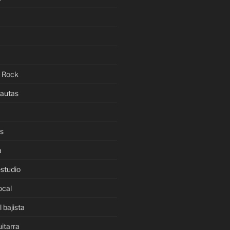
l Rock
lautas
es
a
estudio
ocal
 bajista
uitarra