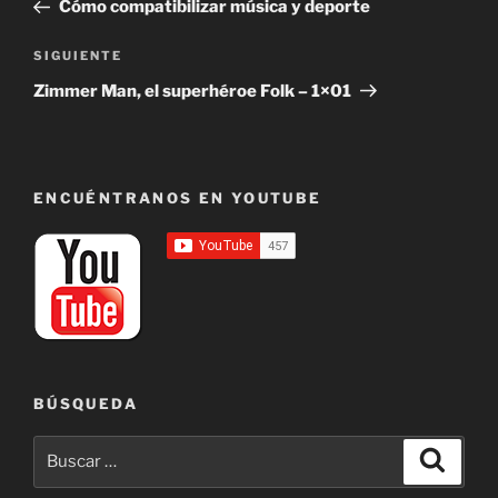
anterior:
Cómo compatibilizar música y deporte
entradas
Siguiente
SIGUIENTE
entrada
Zimmer Man, el superhéroe Folk – 1×01
ENCUÉNTRANOS EN YOUTUBE
BÚSQUEDA
Buscar
Buscar
por: