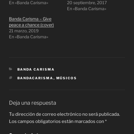
En «Banda Carisma»
t
b
20 septiembre, 2017
e
o
En «Banda Carisma»
r
o
(
k
S
(
Banda Carisma – Give
e
S
peace a chance (cover)
a
e
b
a
21 marzo, 2019
r
b
En «Banda Carisma»
e
r
e
e
n
e
u
n
n
u
a
n
v
a
e
v
n
e
CATEGORÍAS
BANDA CARISMA
t
n
a
t
ETIQUETAS
BANDACARISMA
,
MÚSICOS
n
a
a
n
n
a
u
n
e
u
v
e
Deja una respuesta
a
v
)
a
)
Tu dirección de correo electrónico no será publicada.
Los campos obligatorios están marcados con
*