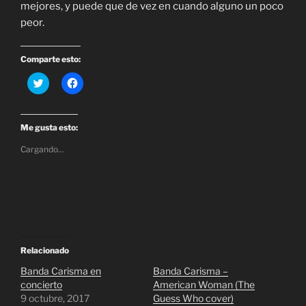
mejores, y puede que de vez en cuando alguno un poco
peor.
Comparte esto:
H
H
a
a
z
z
c
c
l
l
i
i
Me gusta esto:
c
c
p
p
Cargando...
a
a
r
r
a
a
c
c
o
o
m
m
p
p
a
a
r
r
t
t
i
i
r
r
Relacionado
e
e
n
n
Banda Carisma en
Banda Carisma –
T
F
concierto
American Woman (The
w
a
i
c
9 octubre, 2017
Guess Who cover)
t
e