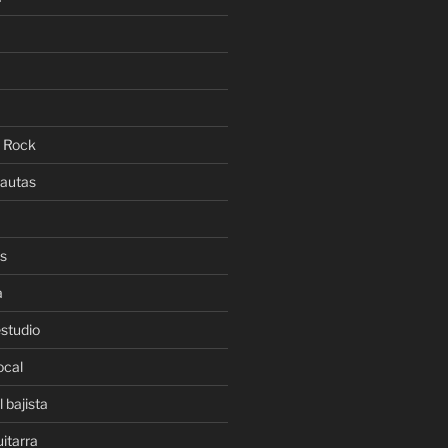
l Rock
lautas
es
a
estudio
ocal
 bajista
uitarra