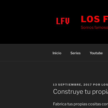
Saltar
al
contenido
LOS 
Somos famosos
Inicio
Series
Youtube
PUBLICADO
13 SEPTIEMBRE, 2017
POR
LO
EL
Construye tu propi
Fabrica tus propias cositas co