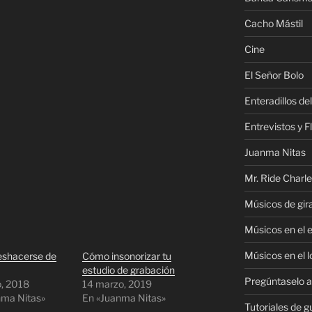
Cacho Mástil
Cine
El Señor Bolo
Enteradillos de
Entrevistos y F
Juanma Nitas
Mr. Ride Charl
Músicos de gir
Músicos en el 
Músicos en el l
shacerse de
Cómo insonorizar tu
estudio de grabación
Pregúntaselo al
o, 2018
14 marzo, 2019
nma Nitas»
En «Juanma Nitas»
Tutoriales de g