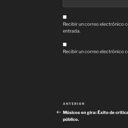
Recibir un correo electrónico 
entrada.
Recibir un correo electrónico 
Navegación
Entrada
ANTERIOR
de
anterior:
Músicos en gira: Éxito de crític
público.
entradas