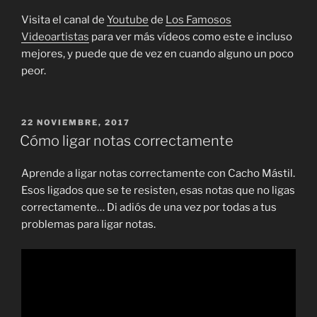
Visita el canal de
Youtube
de
Los Famosos
Videoartistas
para ver más vídeos como este e incluso
mejores, y puede que de vez en cuando alguno un poco
peor.
PUBLICADO
22 NOVIEMBRE, 2017
EL
Cómo ligar notas correctamente
Aprende a ligar notas correctamente con Cacho Mástil.
Esos ligados que se te resisten, esas notas que no ligas
correctamente… Di adiós de una vez por todas a tus
problemas para ligar notas.