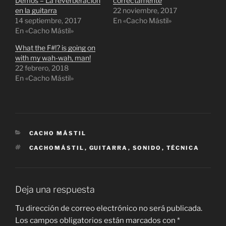
Demos – La reverberación
correctamente
w
a
i
c
en la guitarra
22 noviembre, 2017
t
e
14 septiembre, 2017
t
b
En «Cacho Mástil»
e
o
En «Cacho Mástil»
r
o
(
k
S
(
What the F#!? is going on
e
S
with my wah-wah, man!
a
e
b
a
22 febrero, 2018
r
b
En «Cacho Mástil»
e
r
e
e
n
e
u
n
n
u
a
n
v
a
e
v
n
e
CATEGORÍAS
CACHO MÁSTIL
t
n
a
t
ETIQUETAS
CACHOMÁSTIL
,
GUITARRA
,
SONIDO
,
TÉCNICA
n
a
a
n
n
a
u
n
e
u
v
e
Deja una respuesta
a
v
)
a
)
Tu dirección de correo electrónico no será publicada.
Los campos obligatorios están marcados con
*