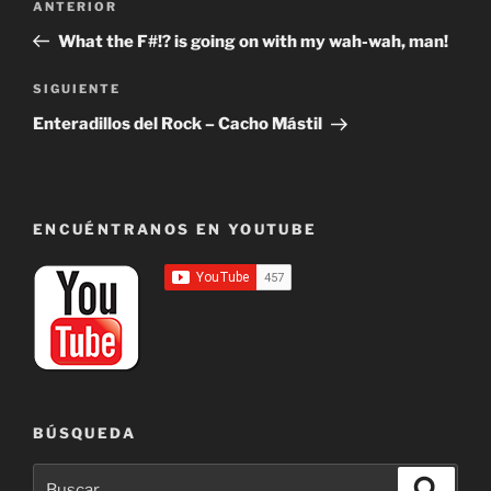
Entrada
ANTERIOR
de
anterior:
What the F#!? is going on with my wah-wah, man!
entradas
Siguiente
SIGUIENTE
entrada
Enteradillos del Rock – Cacho Mástil
ENCUÉNTRANOS EN YOUTUBE
BÚSQUEDA
Buscar
Buscar