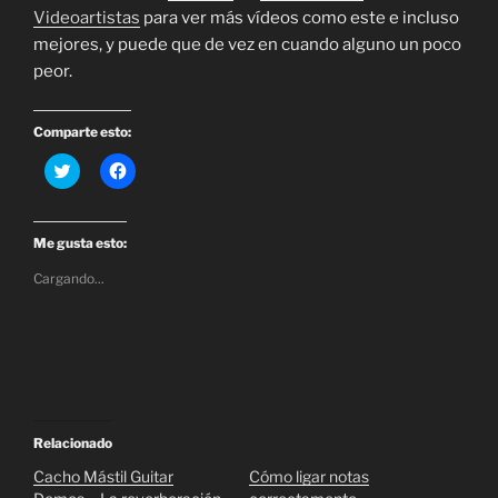
Videoartistas
para ver más vídeos como este e incluso
mejores, y puede que de vez en cuando alguno un poco
peor.
Comparte esto:
H
H
a
a
z
z
c
c
l
l
i
i
Me gusta esto:
c
c
p
p
Cargando...
a
a
r
r
a
a
c
c
o
o
m
m
p
p
a
a
r
r
t
t
i
i
r
r
Relacionado
e
e
n
n
Cacho Mástil Guitar
Cómo ligar notas
T
F