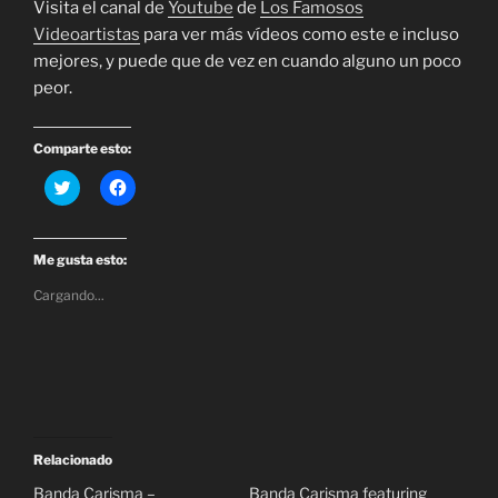
Visita el canal de
Youtube
de
Los Famosos
Videoartistas
para ver más vídeos como este e incluso
mejores, y puede que de vez en cuando alguno un poco
peor.
Comparte esto:
H
H
a
a
z
z
c
c
l
l
i
i
Me gusta esto:
c
c
p
p
Cargando...
a
a
r
r
a
a
c
c
o
o
m
m
p
p
a
a
r
r
t
t
i
i
r
r
Relacionado
e
e
n
n
Banda Carisma –
Banda Carisma featuring