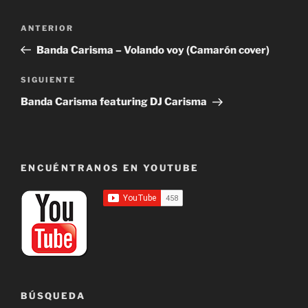
Navegación
Entrada
ANTERIOR
de
anterior:
Banda Carisma – Volando voy (Camarón cover)
entradas
Siguiente
SIGUIENTE
entrada
Banda Carisma featuring DJ Carisma
ENCUÉNTRANOS EN YOUTUBE
BÚSQUEDA