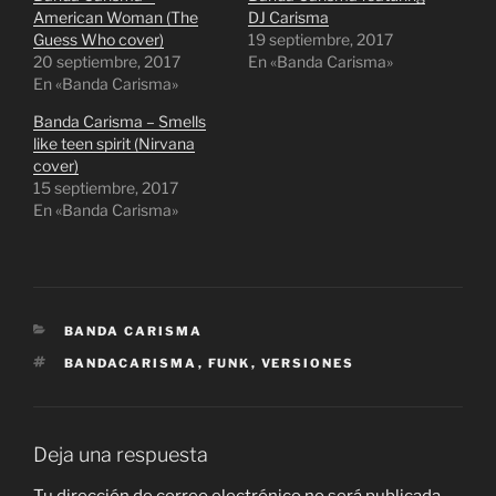
T
F
American Woman (The
DJ Carisma
w
a
i
c
Guess Who cover)
19 septiembre, 2017
t
e
20 septiembre, 2017
t
b
En «Banda Carisma»
e
o
En «Banda Carisma»
r
o
(
k
S
(
Banda Carisma – Smells
e
S
like teen spirit (Nirvana
a
e
b
a
cover)
r
b
15 septiembre, 2017
e
r
e
e
En «Banda Carisma»
n
e
u
n
n
u
a
n
v
a
e
v
n
e
t
n
CATEGORÍAS
BANDA CARISMA
a
t
n
a
ETIQUETAS
a
n
BANDACARISMA
,
FUNK
,
VERSIONES
n
a
u
n
e
u
v
e
a
v
)
a
Deja una respuesta
)