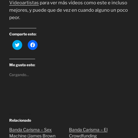
Videoartistas
para ver más vídeos como este e incluso
mejores, y puede que de vez en cuando alguno un poco
peor.
Comparte esto:
H
H
a
a
z
z
c
c
l
l
i
i
Me gusta esto:
c
c
p
p
Cargando...
a
a
r
r
a
a
c
c
o
o
m
m
p
p
a
a
r
r
t
t
i
i
r
r
Relacionado
e
e
n
n
Banda Carisma – Sex
Banda Carisma – El
T
F
Machine (James Brown
Crowdfunding
w
a