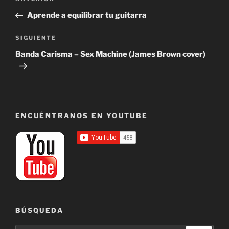
Entrada
de
anterior:
Aprende a equilibrar tu guitarra
entradas
Siguiente
SIGUIENTE
entrada
Banda Carisma – Sex Machine (James Brown cover)
ENCUÉNTRANOS EN YOUTUBE
BÚSQUEDA