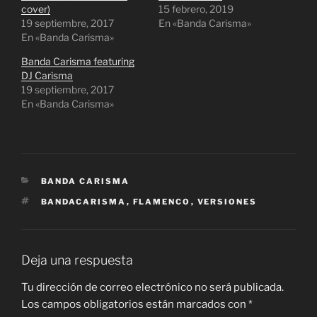
i
c
cover)
15 febrero, 2019
t
e
19 septiembre, 2017
t
b
En «Banda Carisma»
e
o
En «Banda Carisma»
r
o
(
k
S
(
Banda Carisma featuring
e
S
DJ Carisma
a
e
b
a
19 septiembre, 2017
r
b
En «Banda Carisma»
e
r
e
e
n
e
u
n
n
u
a
n
v
a
e
v
n
e
CATEGORÍAS
BANDA CARISMA
t
n
a
t
ETIQUETAS
BANDACARISMA
,
FLAMENCO
,
VERSIONES
n
a
a
n
n
a
u
n
e
u
v
e
Deja una respuesta
a
v
)
a
)
Tu dirección de correo electrónico no será publicada.
Los campos obligatorios están marcados con
*